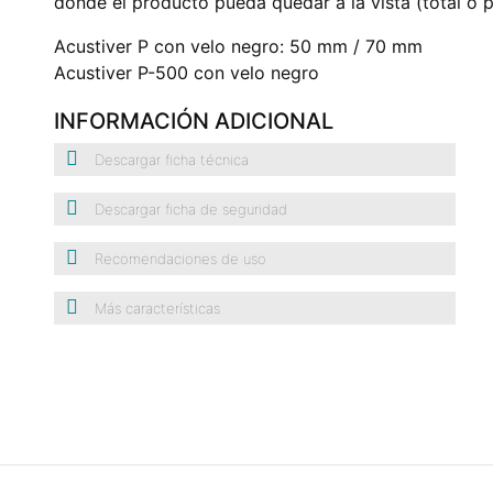
donde el producto pueda quedar a la vista (total o p
Acustiver P con velo negro: 50 mm / 70 mm
Acustiver P-500 con velo negro
INFORMACIÓN ADICIONAL
Descargar ficha técnica
Descargar ficha de seguridad
Recomendaciones de uso
Más características