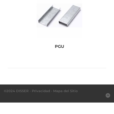
PGU
©2024 DISSER ·
Privacidad
·
Mapa del Sitio