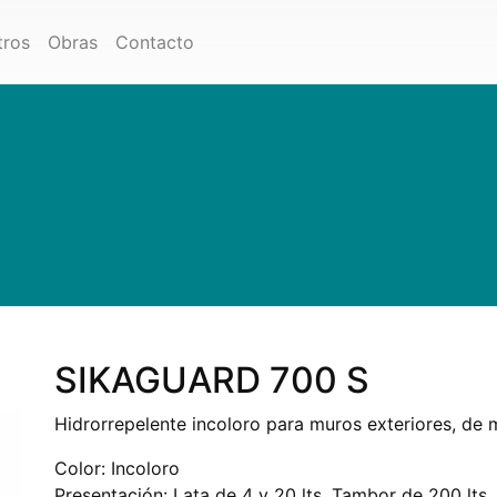
tros
Obras
Contacto
SIKAGUARD 700 S
Hidrorrepelente incoloro para muros exteriores, de 
Color: Incoloro
Presentación: Lata de 4 y 20 lts. Tambor de 200 lts.