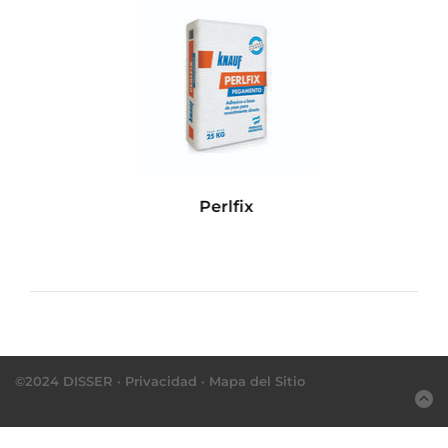
Perlfix
©2024 DISSER ·
Privacidad
·
Mapa del Sitio